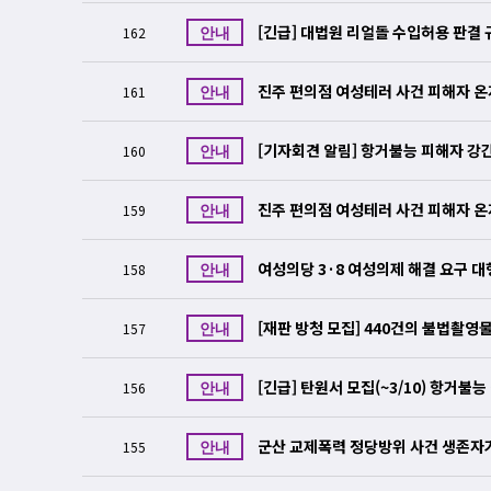
[긴급] 대법원 리얼돌 수입허용 판결
162
안내
진주 편의점 여성테러 사건 피해자 
161
안내
[기자회견 알림] 항거불능 피해자 강
160
안내
진주 편의점 여성테러 사건 피해자 
159
안내
여성의당 3·8 여성의제 해결 요구 
158
안내
[재판 방청 모집] 440건의 불법촬영물이 더 이상 유포되지 않을 수 있도록, 재판 방청으로 피해자에게 연대해주
157
안내
세요.
[긴급] 탄원서 모집(~3/10) 항거
156
안내
군산 교제폭력 정당방위 사건 생존자가
155
안내