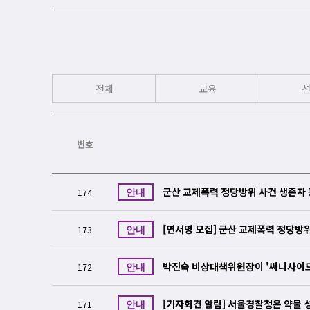
전체
교육
번호
군산 교제폭력 정당방위 사건 생존자
174
안내
[연서명 모집] 군산 교제폭력 정당방위
173
안내
박진숙 비상대책위원장이 '써니사이드
172
안내
[기자회견 알림] 서울경찰청은 약물 
171
안내