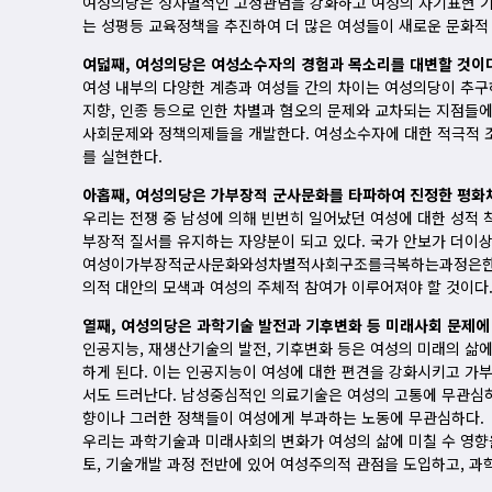
여성의당은 성차별적인 고정관념을 강화하고 여성의 자기표현 기회
는 성평등 교육정책을 추진하여 더 많은 여성들이 새로운 문화적
여덟째, 여성의당은 여성소수자의 경험과 목소리를 대변할 것이
여성 내부의 다양한 계층과 여성들 간의 차이는 여성의당이 추구하
지향, 인종 등으로 인한 차별과 혐오의 문제와 교차되는 지점들
사회문제와 정책의제들을 개발한다. 여성소수자에 대한 적극적 
를 실현한다.
아홉째, 여성의당은 가부장적 군사문화를 타파하여 진정한 평화
우리는 전쟁 중 남성에 의해 빈번히 일어났던 여성에 대한 성적
부장적 질서를 유지하는 자양분이 되고 있다. 국가 안보가 더이
여성이가부장적군사문화와성차별적사회구조를극복하는과정은한반
의적 대안의 모색과 여성의 주체적 참여가 이루어져야 할 것이다
열째, 여성의당은 과학기술 발전과 기후변화 등 미래사회 문제
인공지능, 재생산기술의 발전, 기후변화 등은 여성의 미래의 삶에
하게 된다. 이는 인공지능이 여성에 대한 편견을 강화시키고 가
서도 드러난다. 남성중심적인 의료기술은 여성의 고통에 무관심하
향이나 그러한 정책들이 여성에게 부과하는 노동에 무관심하다.
우리는 과학기술과 미래사회의 변화가 여성의 삶에 미칠 수 영향
토, 기술개발 과정 전반에 있어 여성주의적 관점을 도입하고, 과