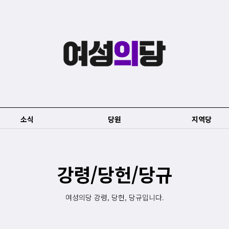
소식
당원
지역당
강령/당헌/당규
여성의당 강령, 당헌, 당규입니다.