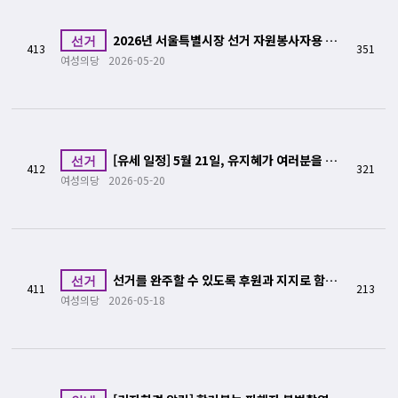
2026년 서울특별시장 선거 자원봉사자용 피
선거
413
351
켓 예시
여성의당
2026-05-20
[유세 일정] 5월 21일, 유지혜가 여러분을 만
선거
412
321
나러 갑니다!
여성의당
2026-05-20
선거를 완주할 수 있도록 후원과 지지로 함께
선거
411
213
해주십시오
여성의당
2026-05-18