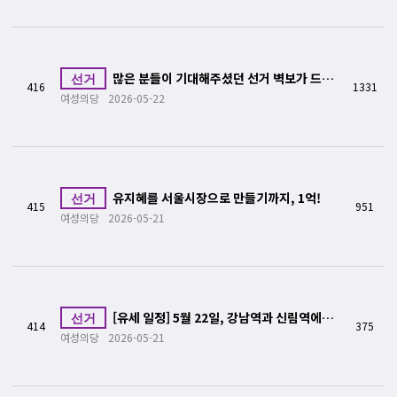
많은 분들이 기대해주셨던 선거 벽보가 드디어
선거
416
1331
서울 전역에 걸렸습니다!
여성의당
2026-05-22
유지혜를 서울시장으로 만들기까지, 1억!
선거
415
951
여성의당
2026-05-21
[유세 일정] 5월 22일, 강남역과 신림역에서
선거
414
375
인사드리겠습니다
여성의당
2026-05-21