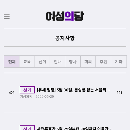
공지사항
전체
교육
선거
안내
행사
회의
후원
기타
[유세 일정] 5월 30일, 룸살롱 없는 서울까지
선거
421
221
D-5!
여성의당
2026-05-29
사전투표가 5월 29일부터 30일까지 이틀간
선거