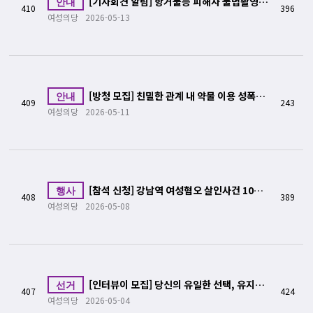
[기자회견 알림] 항거불능 피해자 불법촬영만
안내
410
396
440건, 연인 간 약물 이용 성폭력 가해자 엄벌하라!
여성의당
2026-05-13
[방청 모집] 친밀한 관계 내 약물 이용 성폭력·
안내
409
243
불법촬영 사건 재판 방청 모집
여성의당
2026-05-11
[참석 신청] 강남역 여성혐오 살인사건 10주기
행사
408
389
행사 <강남역에서 진주 편의점까지, 여성혐오에 맞선 여
여성의당
2026-05-08
성들의 10년>
[인터뷰이 모집] 당신의 유일한 선택, 유지혜
선거
407
424
가 여러분을 응원하러 갑니다!
여성의당
2026-05-04